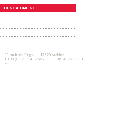
LA PEQUEÑA TONELERÍA
TIENDA ONLINE
VISITAR NUESTROS TALLERES
VIDEO
GALERÍA FOTOS
CONTACTO
Tonnellerie Allary France
Pla
29 route de Cognac - 17520 Archiac
T +33 (0)5 46 49 14 59 - F +33 (0)5 46 49 50 78
M
contact@tonnellerie-allary.com