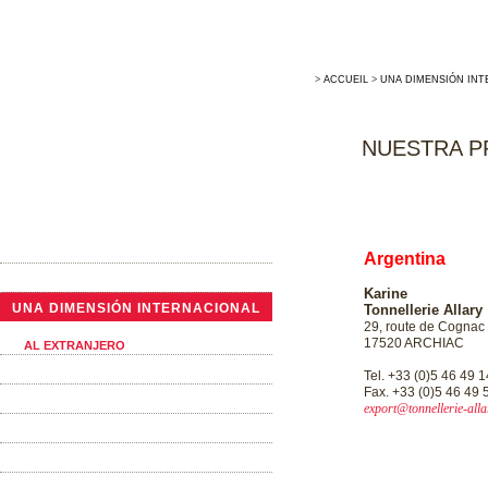
>
ACCUEIL
>
UNA DIMENSIÓN INT
NUESTRA P
LA EMPRESA
Argentina
ACTUALIDADES
Karine
UNA DIMENSIÓN INTERNACIONAL
Tonnellerie Allary
29, route de Cognac
EN FRANCIA
17520 ARCHIAC
AL EXTRANJERO
TONELERÍA TRADICIONAL
Tel. +33 (0)5 46 49 
Fax. +33 (0)5 46 49 
LAS BARRICAS
export@tonnellerie-all
LA TINAS TRONCÓNICAS
LOS ALTERNATIVOS DE ROBLE