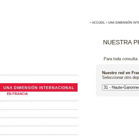
>
ACCUEIL
>
UNA DIMENSIÓN INT
NUESTRA P
Para toda consulta 
LA EMPRESA
Nuestro red en Fra
Seleccionar otro de
ACTUALIDADES
UNA DIMENSIÓN INTERNACIONAL
EN FRANCIA
AL EXTRANJERO
TONELERÍA TRADICIONAL
LAS BARRICAS
LA TINAS TRONCÓNICAS
LOS ALTERNATIVOS DE ROBLE