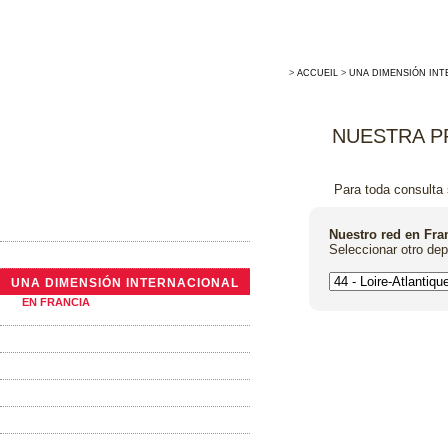
>
ACCUEIL
>
UNA DIMENSIÓN INT
NUESTRA P
Para toda consulta 
LA EMPRESA
Nuestro red en Fra
Seleccionar otro de
ACTUALIDADES
UNA DIMENSIÓN INTERNACIONAL
EN FRANCIA
AL EXTRANJERO
TONELERÍA TRADICIONAL
LAS BARRICAS
LA TINAS TRONCÓNICAS
LOS ALTERNATIVOS DE ROBLE