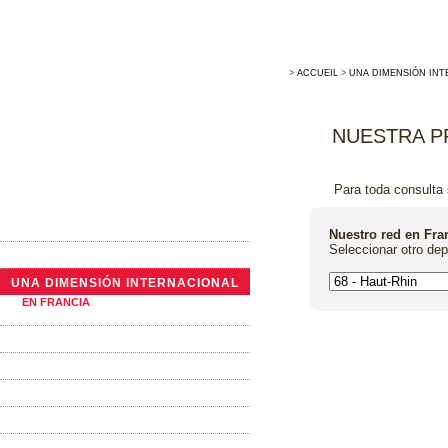
>
ACCUEIL
>
UNA DIMENSIÓN INT
NUESTRA P
Para toda consulta 
LA EMPRESA
Nuestro red en Fra
Seleccionar otro de
ACTUALIDADES
UNA DIMENSIÓN INTERNACIONAL
EN FRANCIA
AL EXTRANJERO
TONELERÍA TRADICIONAL
LAS BARRICAS
LA TINAS TRONCÓNICAS
LOS ALTERNATIVOS DE ROBLE