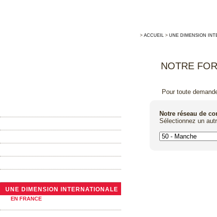
>
ACCUEIL
>
UNE DIMENSION INT
NOTRE FOR
Pour toute demande 
ACCUEIL
Notre réseau de c
Sélectionnez un aut
MAISON ALLARY
LA TONNELLERIE TRADITIONNELLE
ACTUALITÉS
NOTRE GAMME DE BARRIQUES
LES GRANDS CONTENANTS
UNE DIMENSION INTERNATIONALE
EN FRANCE
A L’ÉTRANGER