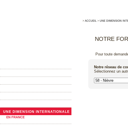
>
ACCUEIL
>
UNE DIMENSION INT
NOTRE FOR
Pour toute demande 
ACCUEIL
Notre réseau de c
Sélectionnez un aut
MAISON ALLARY
LA TONNELLERIE TRADITIONNELLE
ACTUALITÉS
NOTRE GAMME DE BARRIQUES
LES GRANDS CONTENANTS
UNE DIMENSION INTERNATIONALE
EN FRANCE
A L’ÉTRANGER