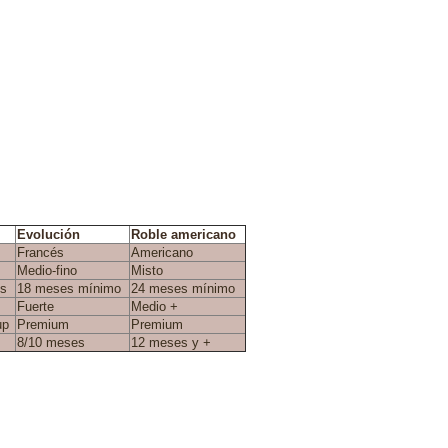
Evolución
Roble americano
Francés
Americano
Medio-fino
Misto
es
18 meses mínimo
24 meses mínimo
Fuerte
Medio +
up
Premium
Premium
8/10 meses
12 meses y +