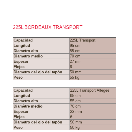
Cargar la hoja técnica Evolución
Cargar la hoja técnica Americana
225L BORDEAUX TRANSPORT
Capacidad
225L Transport
Longitud
95 cm
Diametro alto
55 cm
Diametro medio
70 cm
Espesor
27 mm
Flejes
6
Diametro del ojo del tapón
50 mm
Peso
55 kg
Capacidad
225L Transport Allégée
Longitud
95 cm
Diametro alto
55 cm
Diamètre medio
70 cm
Espesor
22 mm
Flejes
6
Diametro del ojo del tapón
50 mm
Peso
50 kg