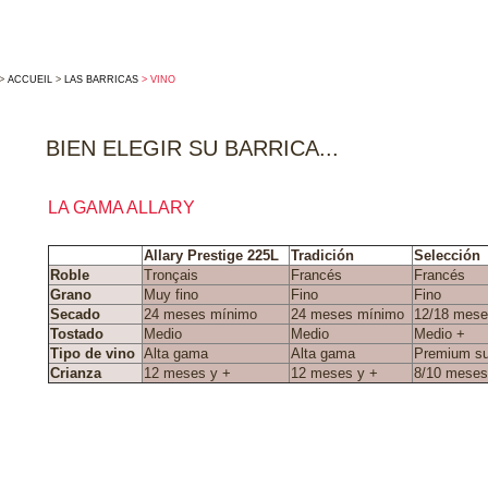
>
ACCUEIL
>
LAS BARRICAS
> VINO
BIEN ELEGIR SU BARRICA...
LA GAMA ALLARY
Allary Prestige 225L
Tradición
Selección
Roble
Tronçais
Francés
Francés
Grano
Muy fino
Fino
Fino
Secado
24 meses mínimo
24 meses mínimo
12/18 mes
Tostado
Medio
Medio
Medio +
Tipo de vino
Alta gama
Alta gama
Premium s
Crianza
12 meses y +
12 meses y +
8/10 meses
Cargar la hoja técnica Prestige
Cargar la hoja técnica Tradición
Cargar la hoja técnica Selección