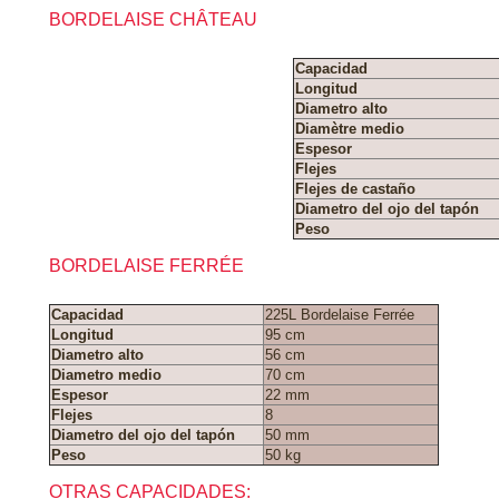
BORDELAISE CHÂTEAU
Cargar la hoja técnica Bordelaise
Capacidad
Longitud
Diametro alto
Diamètre medio
Espesor
Flejes
Flejes de castaño
Diametro del ojo del tapón
Peso
BORDELAISE FERRÉE
Capacidad
225L Bordelaise Ferrée
Longitud
95 cm
Diametro alto
56 cm
Diametro medio
70 cm
Espesor
22 mm
Flejes
8
Diametro del ojo del tapón
50 mm
Peso
50 kg
OTRAS CAPACIDADES: