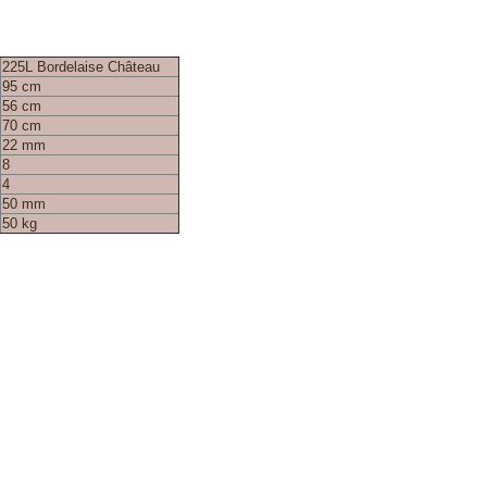
225L Bordelaise Château
95 cm
56 cm
70 cm
22 mm
8
4
50 mm
50 kg