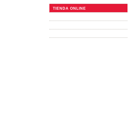
LA PEQUEÑA TONELERÍA
TIENDA ONLINE
VISITAR NUESTROS TALLERES
VIDEO
GALERÍA FOTOS
CONTACTO