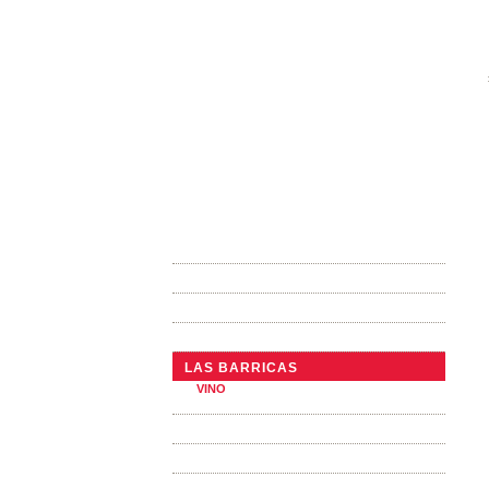
LA EMPRESA
ACTUALIDADES
UNA DIMENSIÓN INTERNACIONAL
TONELERÍA TRADICIONAL
LAS BARRICAS
VINO
ALCOHOL
LA TINAS TRONCÓNICAS
LOS ALTERNATIVOS DE ROBLE