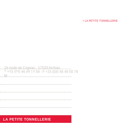
> LA PETITE TONNELLERIE
Tonnellerie Allary France
Pla
ACCUEIL
29 route de Cognac - 17520 Archiac
T +33 (0)5 46 49 14 59 - F +33 (0)5 46 49 50 78
MAISON ALLARY
M
contact@tonnellerie-allary.com
LA TONNELLERIE TRADITIONNELLE
ACTUALITÉS
NOTRE GAMME DE BARRIQUES
LES GRANDS CONTENANTS
UNE DIMENSION INTERNATIONALE
LA PETITE TONNELLERIE
NOS ARTICLES